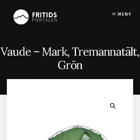
Skip
to
MENY
content
Vaude – Mark, Tremannatält,
Grön