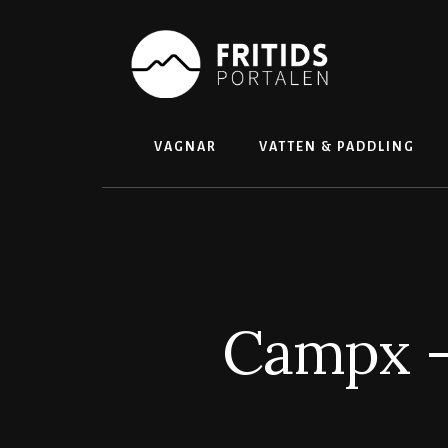
Skip
to
content
VAGNAR
VATTEN & PADDLING
Campx – 