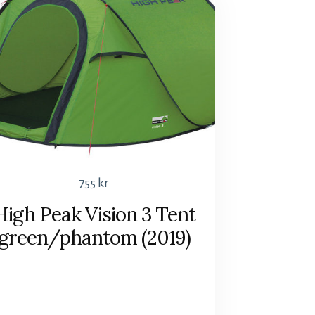
755
kr
High Peak Vision 3 Tent
green/phantom (2019)