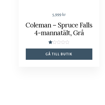
5,999
kr
Coleman – Spruce Falls
4-mannatält, Grå
B
et
GÅ TILL BUTIK
yg
s
att
1.
00
av
5