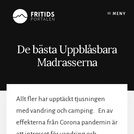
Skip
to
MENY
content
De bästa Uppblåsbara
Madrasserna
Allt fler har upptäckt tjusningen
med vandring och camping. En av
effekterna från Corona pandemin är
att intresset för vandring och