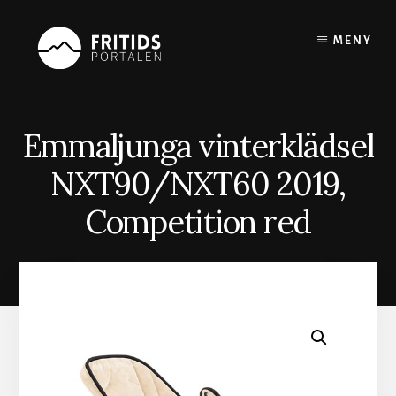
Skip
to
MENY
content
Emmaljunga vinterklädsel
NXT90/NXT60 2019,
Competition red