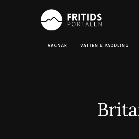
Skip
to
content
VAGNAR
VATTEN & PADDLING
Brita