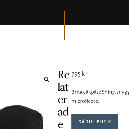
Re
795
kr
lat
Britax åkpåse Shiny, snyg
er
microfleece.
ad
e
GÅ TILL BUTIK