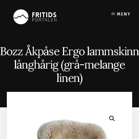
Skip
to
MENY
content
Bozz Åkpåse Ergo lammskinn
långhårig (grå-melange
linen)