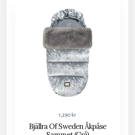
1,290
kr
Bjällra Of Sweden Åkpåse
Sammet (Grå)