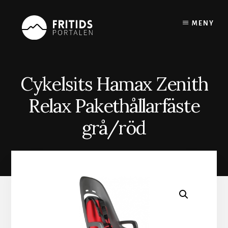
Skip
to
MENY
content
Cykelsits Hamax Zenith
Relax Pakethållarfäste
grå/röd