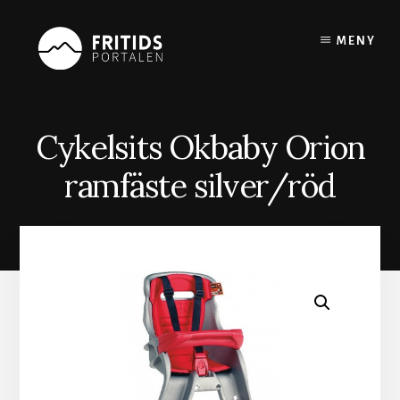
Skip
to
MENY
content
Cykelsits Okbaby Orion
ramfäste silver/röd