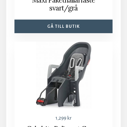
Maxi Pakethållarfäste
svart/grå
GÅ TILL BUTIK
1,299
kr