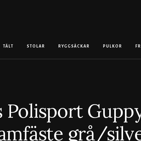
TÄLT
STOLAR
RYGGSÄCKAR
PULKOR
FR
s Polisport Gupp
amfäste grå/silv