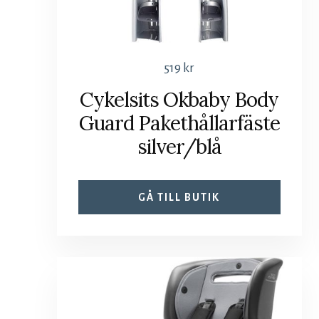
519
kr
Cykelsits Okbaby Body
Guard Pakethållarfäste
silver/blå
GÅ TILL BUTIK