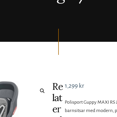
Re
1,299
kr
lat
Polisport Guppy MAXI RS ä
er
barnsitsar med modern, pr