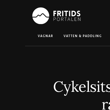
Skip
to
content
VAGNAR
VATTEN & PADDLING
Cykelsit
r