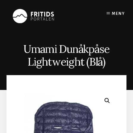
Skip
to
MENY
content
Umami Dunåkpåse
Lightweight (Blå)