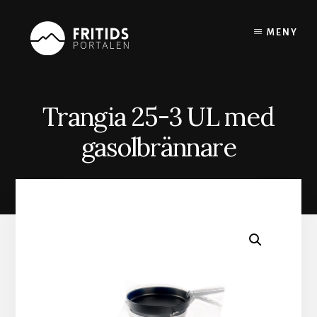
Skip
to
MENY
content
Trangia 25-3 UL med
gasolbrännare