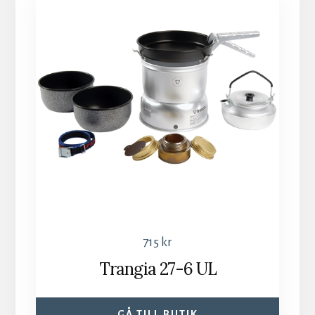
715
kr
Trangia 27-6 UL
GÅ TILL BUTIK