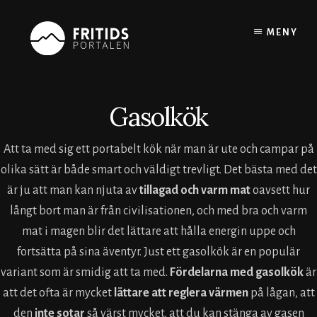
Skip
to
MENY
content
Gasolkök
Att ta med sig ett portabelt kök när man är ute och campar på
olika sätt är både smart och väldigt trevligt. Det bästa med det
är ju att man kan njuta av
tillagad och varm mat
oavsett hur
långt bort man är från civilisationen, och med bra och varm
mat i magen blir det lättare att hålla energin uppe och
fortsätta på sina äventyr. Just ett gasolkök är en populär
variant som är smidig att ta med.
Fördelarna med gasolkök
är
att det ofta är mycket
lättare att reglera värmen
på lågan, att
den
inte sotar
så värst mycket, att du kan stänga av gasen