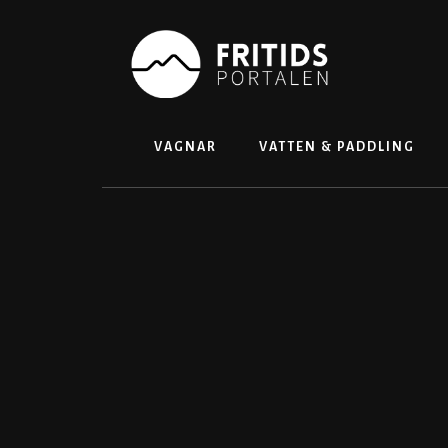
Skip
to
content
VAGNAR
VATTEN & PADDLING