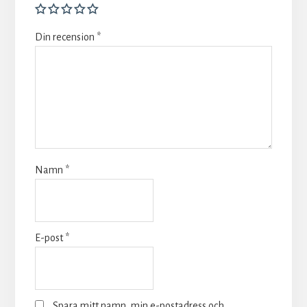
Din recension
*
Namn
*
E-post
*
Spara mitt namn, min e-postadress och