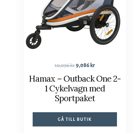
10,096
kr
9,086
kr
Hamax – Outback One 2-
1 Cykelvagn med
Sportpaket
GÅ TILL BUTIK