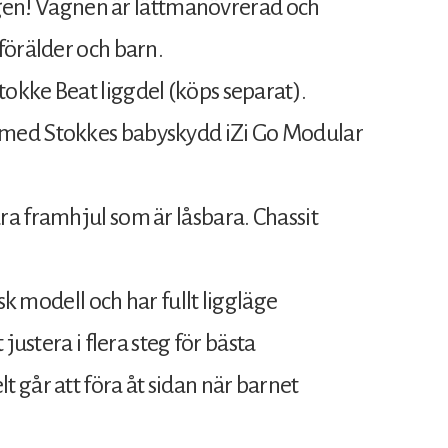
orgen! Vagnen är lättmanövrerad och
förälder och barn.
okke Beat liggdel (köps separat).
 med Stokkes babyskydd iZi Go Modular
a framhjul som är låsbara. Chassit
sk modell och har fullt liggläge
justera i flera steg för bästa
 går att föra åt sidan när barnet