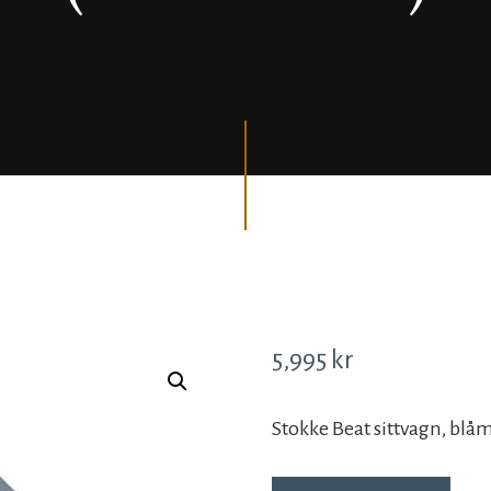
5,995
kr
Stokke Beat sittvagn, blåm