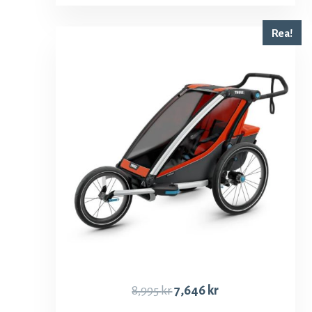
Rea!
8,995
kr
7,646
kr