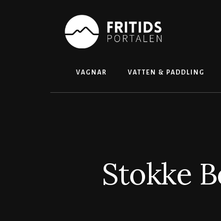
Skip
to
content
VAGNAR
VATTEN & PADDLING
Stokke B