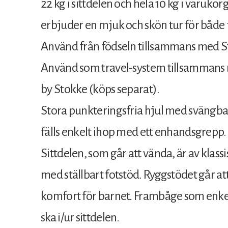
22 kg i sittdelen och hela 10 kg i varuk
erbjuder en mjuk och skön tur för både 
Använd från födseln tillsammans med St
Använd som travel-system tillsammans
by Stokke (köps separat).
Stora punkteringsfria hjul med svängbar
fälls enkelt ihop med ett enhandsgrepp.
Sittdelen, som går att vända, är av klassi
med ställbart fotstöd. Ryggstödet går att 
komfort för barnet. Frambåge som enkelt
ska i/ur sittdelen.