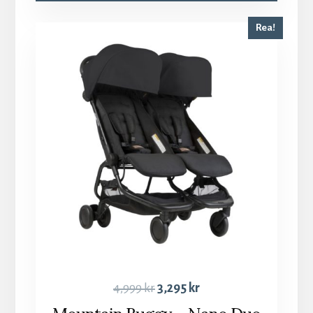
Rea!
4,999
kr
3,295
kr