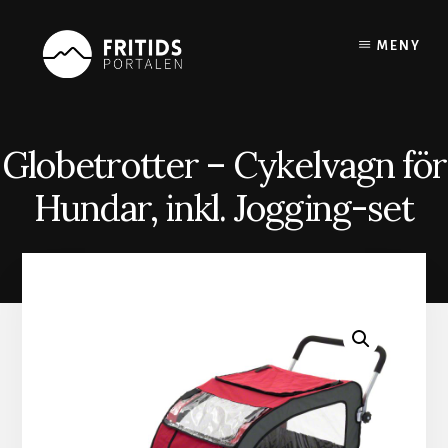
Skip
to
MENY
content
Globetrotter – Cykelvagn för
Hundar, inkl. Jogging-set