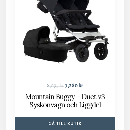
8,095
kr
7,280
kr
Mountain Buggy – Duet v3
Syskonvagn och Liggdel
GÅ TILL BUTIK