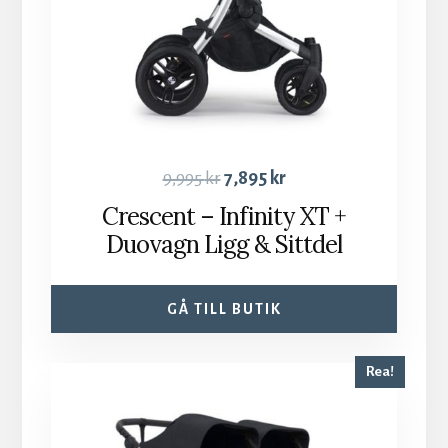
9,995
kr
7,895
kr
Crescent – Infinity XT +
Duovagn Ligg & Sittdel
GÅ TILL BUTIK
Rea!