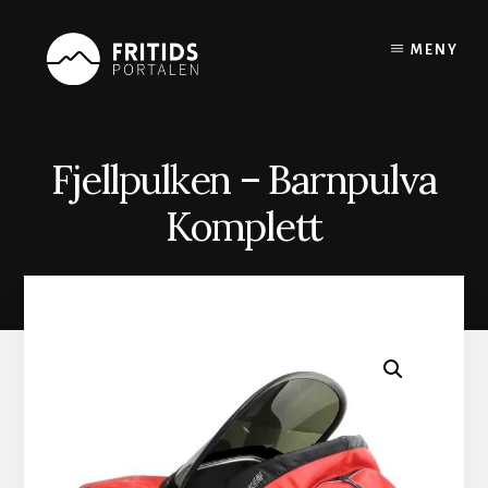
Skip
to
MENY
content
Fjellpulken – Barnpulva
Komplett