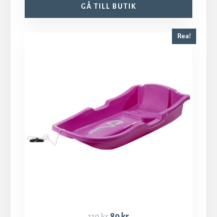
GÅ TILL BUTIK
Rea!
119
kr
89
kr