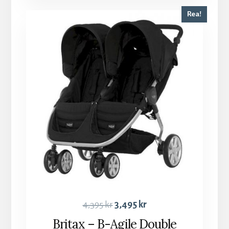
Rea!
4,395
kr
3,495
kr
Britax – B-Agile Double