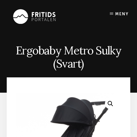
Skip
to
MENY
content
Ergobaby Metro Sulky
(Svart)