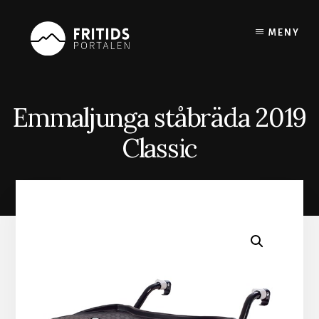
Skip
to
MENY
content
Emmaljunga ståbräda 2019
Classic