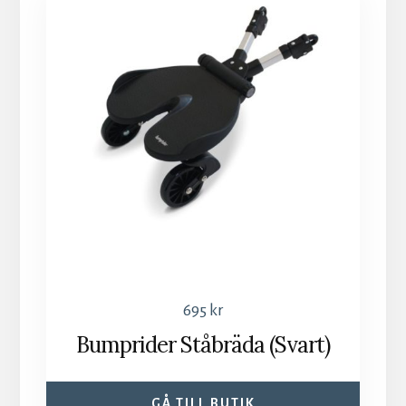
695
kr
Bumprider Ståbräda (Svart)
GÅ TILL BUTIK