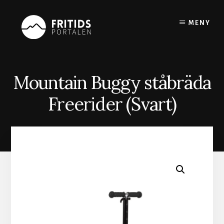
Skip
to
MENY
content
Mountain Buggy ståbräda
Freerider (Svart)