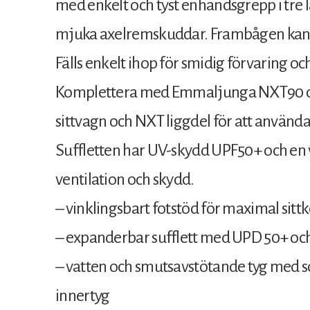
med enkelt och tyst enhandsgrepp i tre
mjuka axelremskuddar. Frambågen kan öp
Fälls enkelt ihop för smidig förvaring oc
Komplettera med Emmaljunga NXT90 ch
sittvagn och NXT liggdel för att använda
Suffletten har UV-skydd UPF50+ och en v
ventilation och skydd.
– vinklingsbart fotstöd för maximal sit
– expanderbar sufflett med UPD 50+ och
– vatten och smutsavstötande tyg med s
innertyg