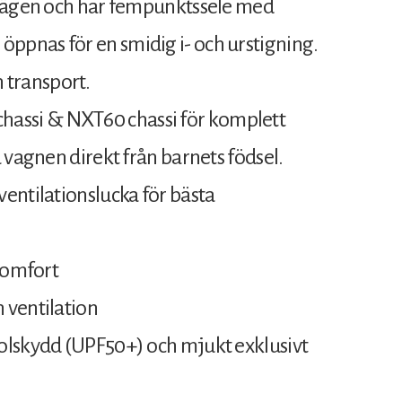
 lägen och har fempunktssele med
pnas för en smidig i- och urstigning.
h transport.
assi & NXT60 chassi för komplett
 vagnen direkt från barnets födsel.
entilationslucka för bästa
tkomfort
 ventilation
olskydd (UPF50+) och mjukt exklusivt