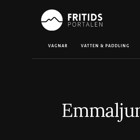
Skip
to
content
VAGNAR
VATTEN & PADDLING
Emmaljun