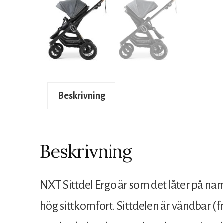
Beskrivning
Beskrivning
NXT Sittdel Ergo är som det låter på na
hög sittkomfort. Sittdelen är vändbar (f