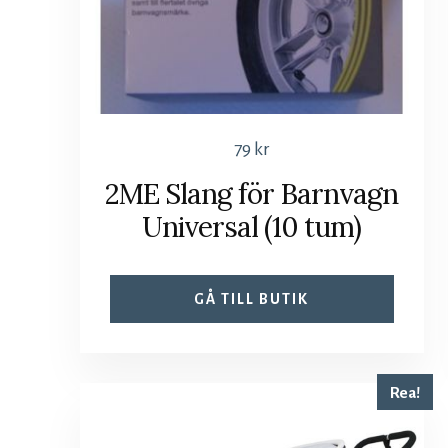
79
kr
2ME Slang för Barnvagn
Universal (10 tum)
GÅ TILL BUTIK
Rea!