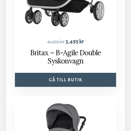
4,395
kr
3,495
kr
Britax – B-Agile Double
Syskonvagn
GÅ TILL BUTIK