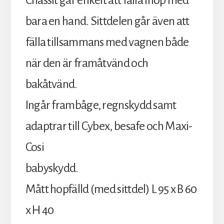
Chassit går enkelt att fälla ihop med
bara en hand. Sittdelen går även att
fälla tillsammans med vagnen både
när den är framåtvänd och
bakåtvänd.
Ingår frambåge, regnskydd samt
adaptrar till Cybex, besafe och Maxi-
Cosi
babyskydd.
Mått hopfälld (med sittdel) L 95 x B 60
x H 40