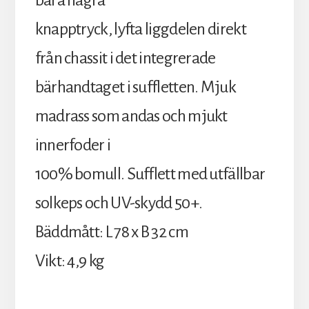
bara några
knapptryck, lyfta liggdelen direkt
från chassit i det integrerade
bärhandtaget i suffletten. Mjuk
madrass som andas och mjukt
innerfoder i
100% bomull. Sufflett med utfällbar
solkeps och UV-skydd 50+.
Bäddmått: L 78 x B 32 cm
Vikt: 4,9 kg