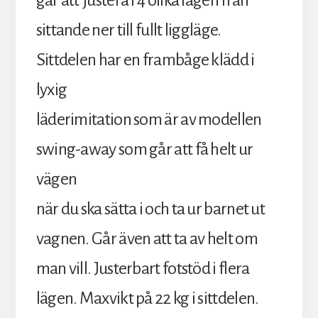
går att justera i 4 olika lägen från
sittande ner till fullt liggläge.
Sittdelen har en frambåge klädd i
lyxig
läderimitation som är av modellen
swing-away som går att få helt ur
vägen
när du ska sätta i och ta ur barnet ut
vagnen. Går även att ta av helt om
man vill. Justerbart fotstöd i flera
lägen. Maxvikt på 22 kg i sittdelen.