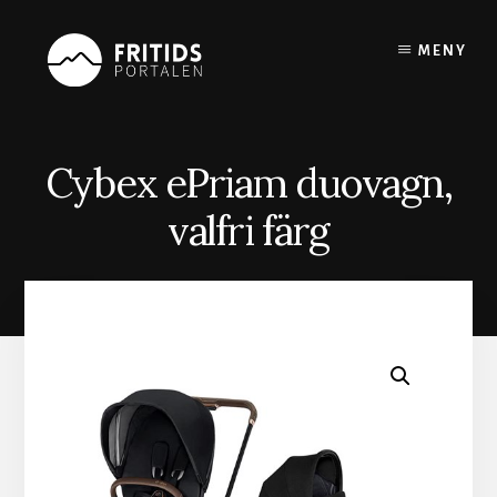
Skip
to
MENY
content
Cybex ePriam duovagn,
valfri färg