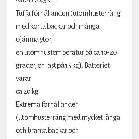
varar ca 45 km
Tuffa förhållanden (utomhusterräng
med korta backar och många
ojämna ytor,
en utomhustemperatur på ca 10-20
grader, en last på 15 kg): Batteriet
varar
ca 20 kg
Extrema förhållanden
(utomhusterräng med mycket långa
och branta backar och