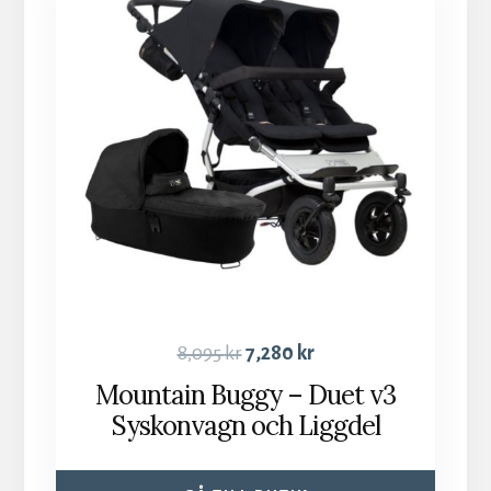
8,095
kr
7,280
kr
Mountain Buggy – Duet v3
Syskonvagn och Liggdel