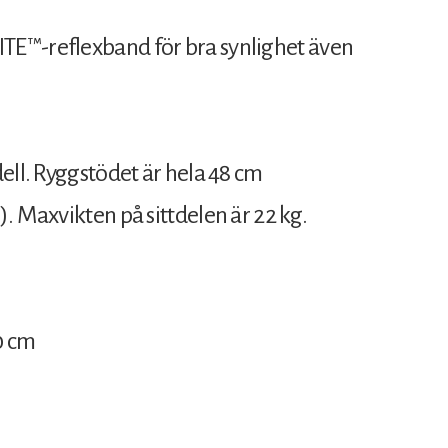
TE™-reflexband för bra synlighet även
ell. Ryggstödet är hela 48 cm
. Maxvikten på sittdelen är 22 kg.
0 cm