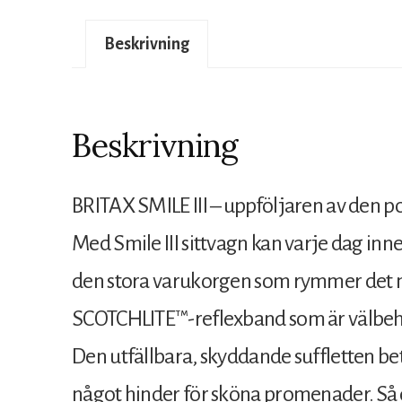
Beskrivning
Beskrivning
BRITAX SMILE III – uppföljaren av den p
Med Smile III sittvagn kan varje dag inneh
den stora varukorgen som rymmer det m
SCOTCHLITE™-reflexband som är välbehöv
Den utfällbara, skyddande suffletten bet
något hinder för sköna promenader. Så d