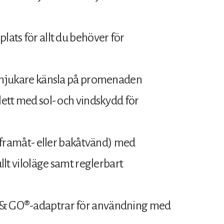
lats för allt du behöver för
en mjukare känsla på promenaden
lett med sol- och vindskydd för
l (framåt- eller bakåtvänd) med
ullt viloläge samt reglerbart
K & GO®-adaptrar för användning med