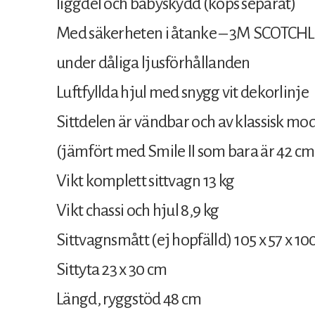
liggdel och babyskydd (köps separat)
Med säkerheten i åtanke – 3M SCOTCHLI
under dåliga ljusförhållanden
Luftfyllda hjul med snygg vit dekorlinje
Sittdelen är vändbar och av klassisk mod
(jämfört med Smile II som bara är 42 cm)
Vikt komplett sittvagn 13 kg
Vikt chassi och hjul 8,9 kg
Sittvagnsmått (ej hopfälld) 105 x 57 x 10
Sittyta 23 x 30 cm
Längd, ryggstöd 48 cm