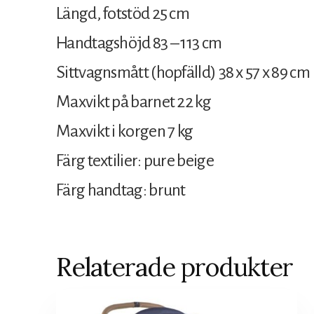
Längd, fotstöd 25 cm
Handtagshöjd 83 – 113 cm
Sittvagnsmått (hopfälld) 38 x 57 x 89 cm
Maxvikt på barnet 22 kg
Maxvikt i korgen 7 kg
Färg textilier: pure beige
Färg handtag: brunt
Relaterade produkter