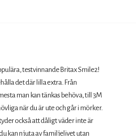
opulära, testvinnande Britax Smile2!
ålla det där lilla extra. Från
esta man kan tänkas behöva, till 3M
liga när du är ute och går i mörker.
yder också att dåligt väder inte är
u kan njuta av familjelivet utan