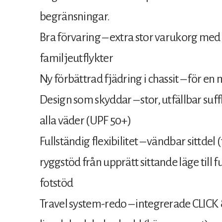
begränsningar.
Bra förvaring – extra stor varukorg med p
familjeutflykter
Ny förbättrad fjädring i chassit – för 
Design som skyddar – stor, utfällbar suff
alla väder (UPF 50+)
Fullständig flexibilitet – vändbar sittde
ryggstöd från upprätt sittande läge till f
fotstöd
Travel system-redo – integrerade CLIC