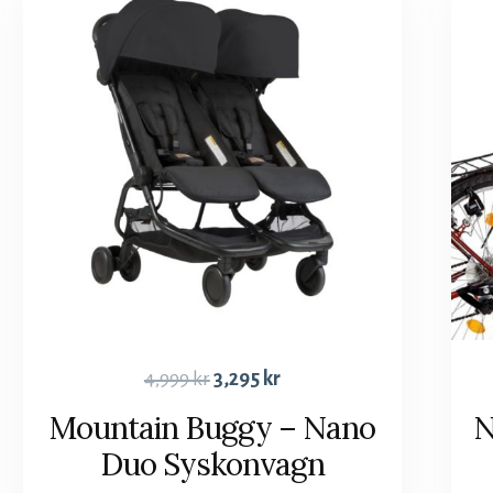
4,999
kr
3,295
kr
Mountain Buggy – Nano
N
Duo Syskonvagn