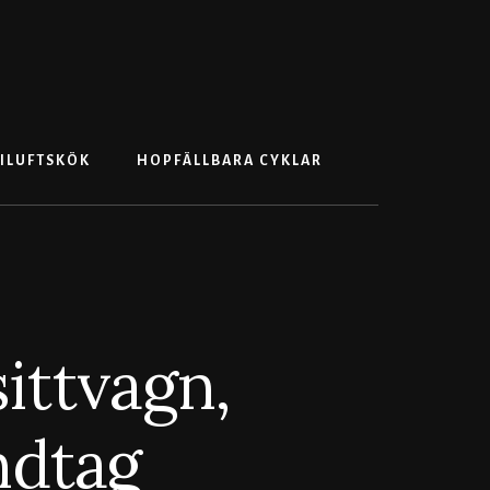
Search
ILUFTSKÖK
HOPFÄLLBARA CYKLAR
sittvagn,
ndtag