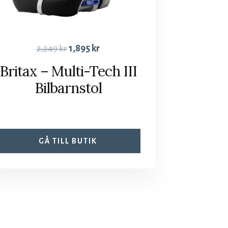
2,249
kr
1,895
kr
Britax – Multi-Tech III
Bilbarnstol
GÅ TILL BUTIK