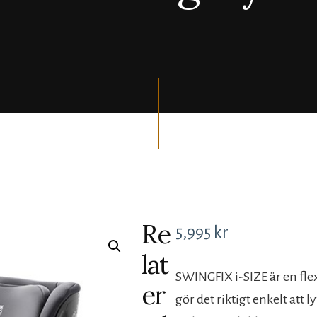
Re
5,995
kr
lat
SWINGFIX i-SIZE är en flex
er
gör det riktigt enkelt att ly