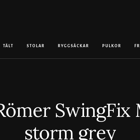
TÄLT
STOLAR
RYGGSÄCKAR
PULKOR
FR
 Römer SwingFix M
storm grey