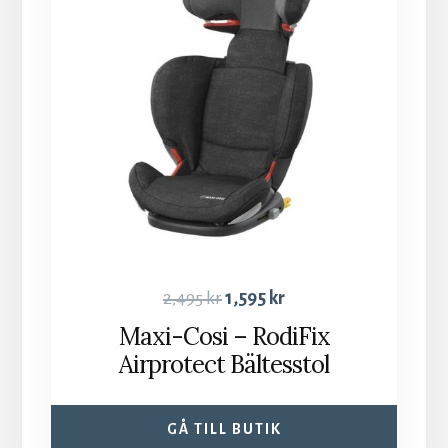
2,495
kr
1,595
kr
Maxi-Cosi – RodiFix
Airprotect Bältesstol
GÅ TILL BUTIK