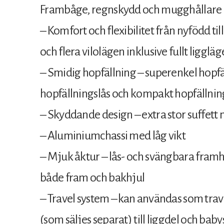
Frambåge, regnskydd och mugghållare 
– Komfort och flexibilitet från nyfödd ti
och flera vilolägen inklusive fullt ligglä
– Smidig hopfällning – superenkel hop
hopfällningslås och kompakt hopfällni
– Skyddande design – extra stor suffett
– Aluminiumchassi med låg vikt
– Mjuk åktur – lås- och svängbara framhj
både fram och bakhjul
– Travel system – kan användas som tr
(som säljes separat) till liggdel och bab