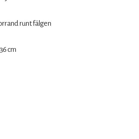
orrand runt fälgen
x 36 cm