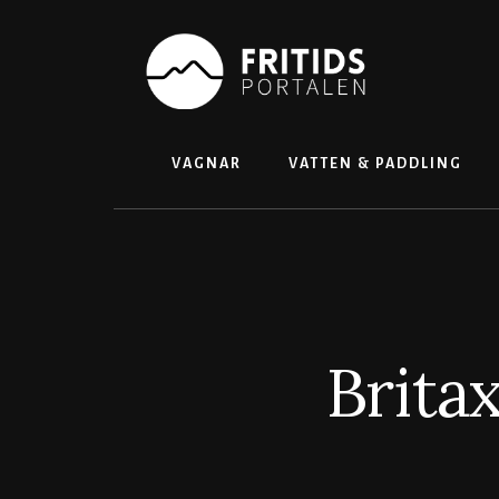
Skip
to
content
VAGNAR
VATTEN & PADDLING
Brita