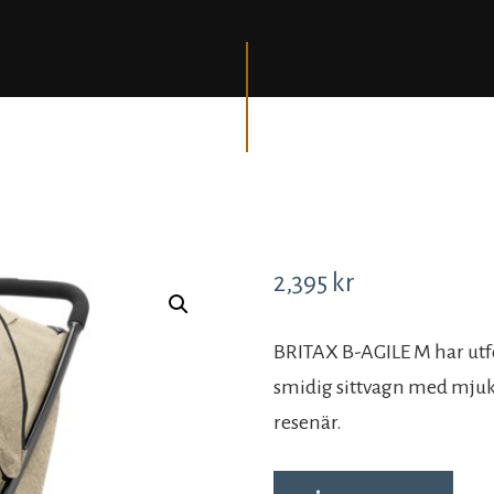
2,395
kr
BRITAX B-AGILE M har utfo
smidig sittvagn med mjuk v
resenär.