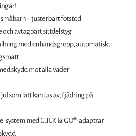
ingår!
ll småbarn – justerbart fotstöd
ge och avtagbart sittdelstyg
fällning med enhandsgrepp, automatiskt
ngsmått
 med skydd mot alla väder
ul som lätt kan tas av, fjädring på
avel system med CLICK & GO®-adaptrar
yskydd