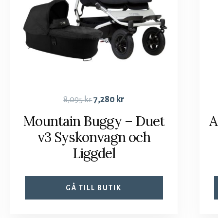
8,095
kr
7,280
kr
Mountain Buggy – Duet
A
v3 Syskonvagn och
Liggdel
GÅ TILL BUTIK