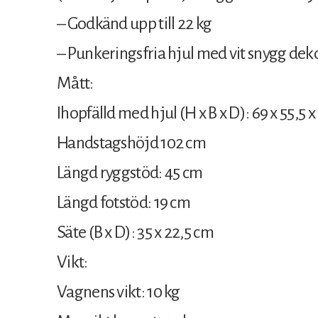
– Godkänd upp till 22 kg
– Punkeringsfria hjul med vit snygg dek
Mått:
Ihopfälld med hjul (H x B x D): 69 x 55,5 
Handstagshöjd 102 cm
Längd ryggstöd: 45 cm
Längd fotstöd: 19 cm
Säte (B x D): 35 x 22,5 cm
Vikt:
Vagnens vikt: 10 kg