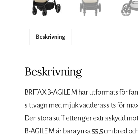
Beskrivning
Beskrivning
BRITAX B-AGILE M har utformats för fam
sittvagn med mjuk vadderas sits för maxi
Den stora suffletten ger extra skydd mot
B-AGILE M är bara ynka 55,5 cm bred och 