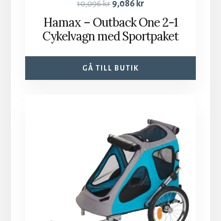
10,096
kr
9,086
kr
Hamax – Outback One 2-1
Cykelvagn med Sportpaket
GÅ TILL BUTIK