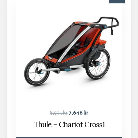
8,995
kr
7,646
kr
Thule – Chariot Cross1