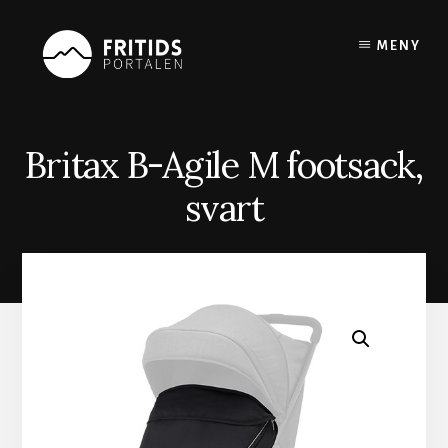
Skip
to
MENY
content
Britax B-Agile M footsack,
svart