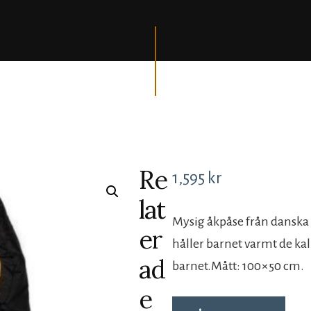
Re
1,595
kr
lat
Mysig åkpåse från danska
er
håller barnet varmt de kal
ad
barnet.Mått: 100×50 cm.
e