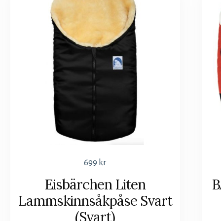
699
kr
Eisbärchen Liten
B
Lammskinnsåkpåse Svart
(Svart)