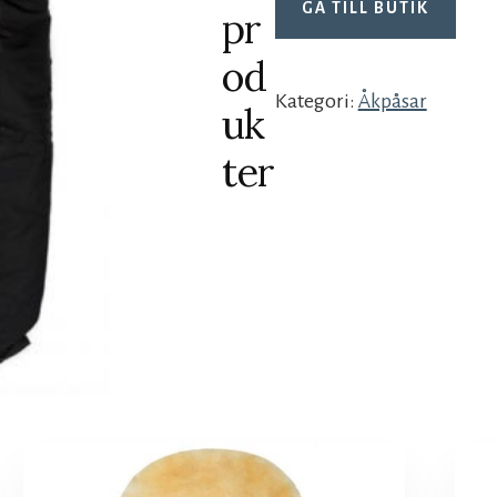
GÅ TILL BUTIK
pr
od
Kategori:
Åkpåsar
uk
ter