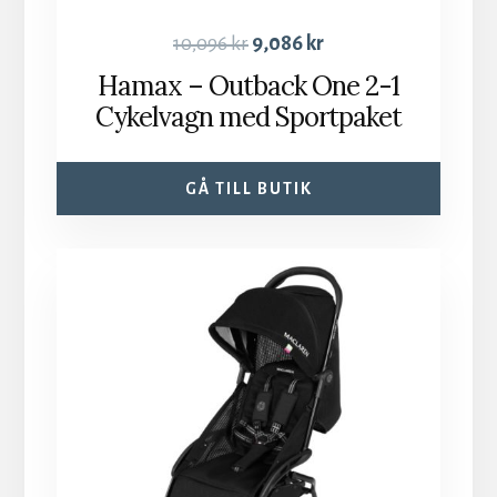
10,096
kr
9,086
kr
Hamax – Outback One 2-1
Cykelvagn med Sportpaket
GÅ TILL BUTIK