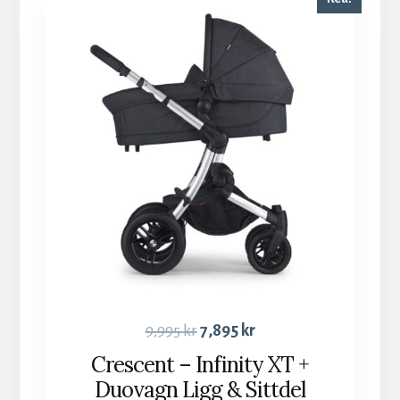
9,995
kr
7,895
kr
Crescent – Infinity XT +
Duovagn Ligg & Sittdel