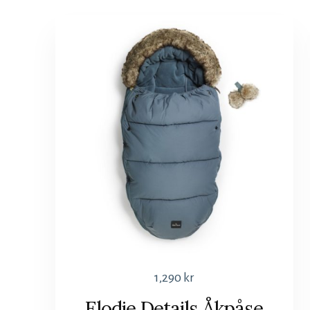
1,290
kr
Elodie Details Åkpåse