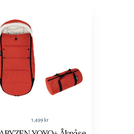
1,499
kr
ABYZEN YOYO+ Åkpåse