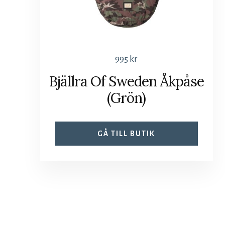
995
kr
Bjällra Of Sweden Åkpåse
(Grön)
GÅ TILL BUTIK