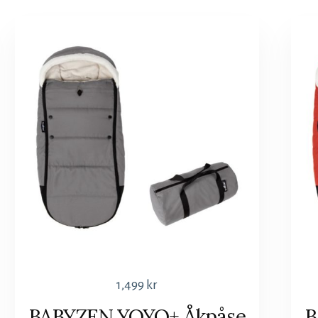
1,499
kr
BABYZEN YOYO+ Åkpåse
B