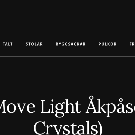
TÄLT
STOLAR
RYGGSÄCKAR
PULKOR
FR
Move Light Åkpås
Crystals)