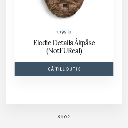
1,199
kr
Elodie Details Åkpåse
(NotFUReal)
GÅ TILL BUTIK
SHOP