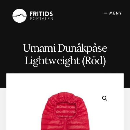
Skip
to
MENY
content
Umami Dunåkpåse
Lightweight (Röd)