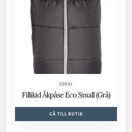
299
kr
Fillikid Åkpåse Eco Small (Grå)
GÅ TILL BUTIK