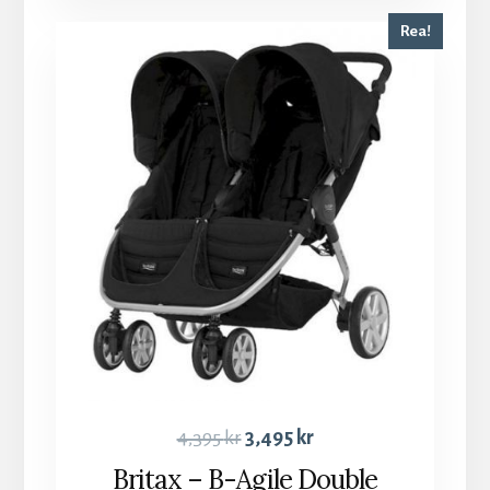
Rea!
4,395
kr
3,495
kr
Britax – B-Agile Double