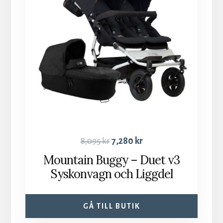
8,095
kr
7,280
kr
Mountain Buggy – Duet v3
Syskonvagn och Liggdel
GÅ TILL BUTIK