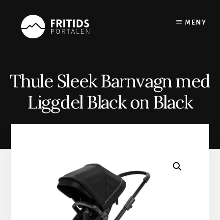
Skip
to
MENY
content
Thule Sleek Barnvagn med
Liggdel Black on Black