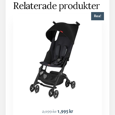
Relaterade produkter
Rea!
2,199
kr
1,995
kr