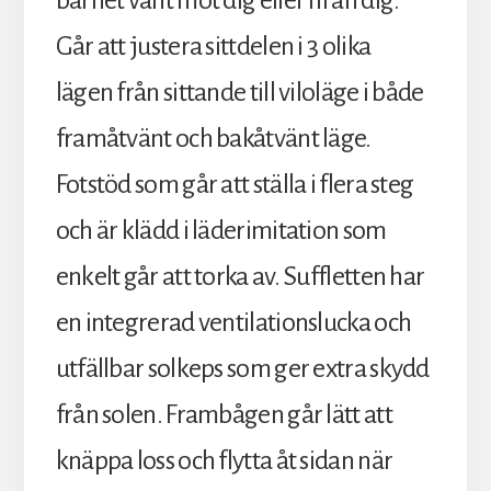
barnet vänt mot dig eller ifrån dig.
Går att justera sittdelen i 3 olika
lägen från sittande till viloläge i både
framåtvänt och bakåtvänt läge.
Fotstöd som går att ställa i flera steg
och är klädd i läderimitation som
enkelt går att torka av. Suffletten har
en integrerad ventilationslucka och
utfällbar solkeps som ger extra skydd
från solen. Frambågen går lätt att
knäppa loss och flytta åt sidan när