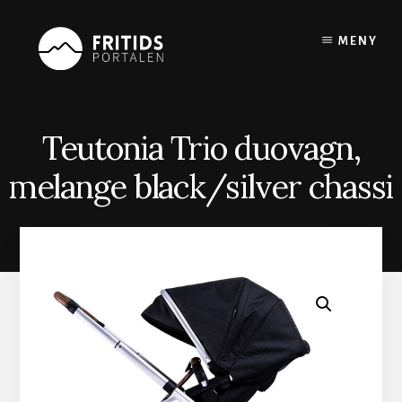
Skip
to
MENY
content
Teutonia Trio duovagn,
melange black/silver chassi