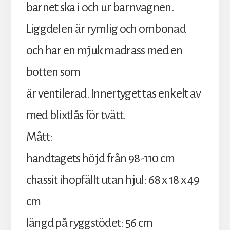
barnet ska i och ur barnvagnen.
Liggdelen är rymlig och ombonad
och har en mjuk madrass med en
botten som
är ventilerad. Innertyget tas enkelt av
med blixtlås för tvätt.
Mått:
handtagets höjd från 98-110 cm
chassit ihopfällt utan hjul: 68 x 18 x 49
cm
längd på ryggstödet: 56 cm