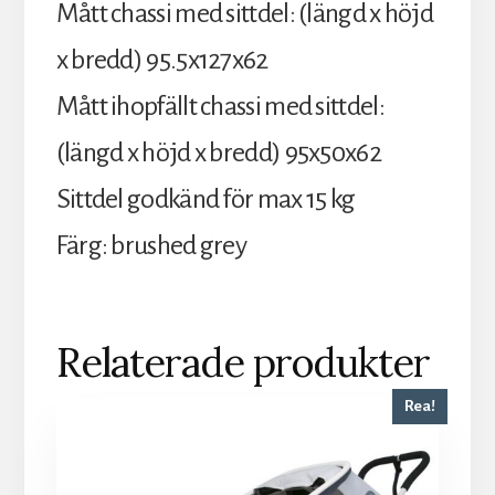
Mått chassi med sittdel: (längd x höjd
x bredd) 95.5x127x62
Mått ihopfällt chassi med sittdel:
(längd x höjd x bredd) 95x50x62
Sittdel godkänd för max 15 kg
Färg: brushed grey
Relaterade produkter
Rea!