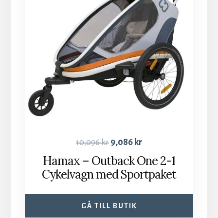
10,096
kr
9,086
kr
Hamax – Outback One 2-1
Cykelvagn med Sportpaket
GÅ TILL BUTIK