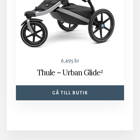
6,495
kr
Thule – Urban Glide²
GÅ TILL BUTIK