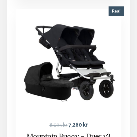
Rea!
8,095
kr
7,280
kr
Mountain Buggy – Duet v3