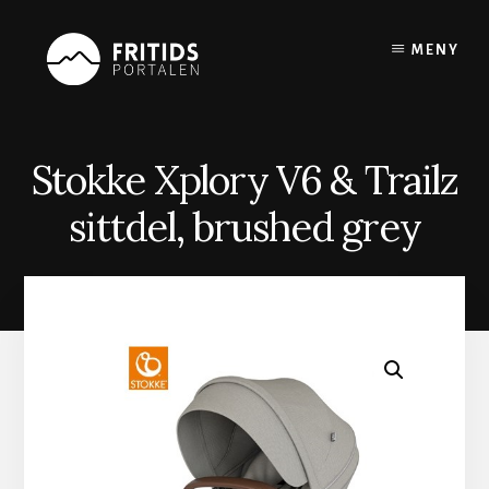
Skip
to
MENY
content
Stokke Xplory V6 & Trailz
sittdel, brushed grey