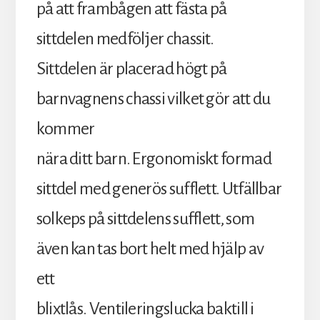
på att frambågen att fästa på
sittdelen medföljer chassit.
Sittdelen är placerad högt på
barnvagnens chassi vilket gör att du
kommer
nära ditt barn. Ergonomiskt formad
sittdel med generös sufflett. Utfällbar
solkeps på sittdelens sufflett, som
även kan tas bort helt med hjälp av
ett
blixtlås. Ventileringslucka baktill i