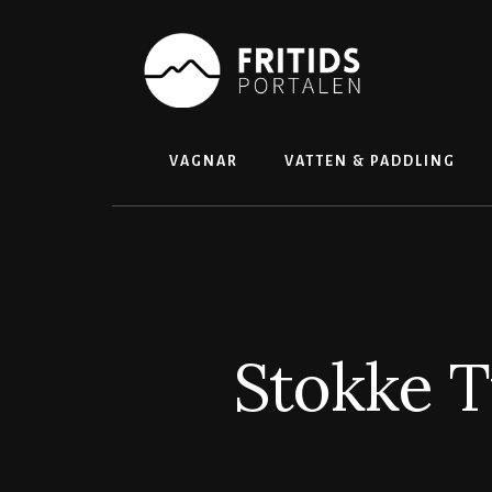
Skip
to
content
VAGNAR
VATTEN & PADDLING
Stokke Tr