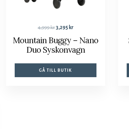
4,999
kr
3,295
kr
Mountain Buggy – Nano
Duo Syskonvagn
GÅ TILL BUTIK