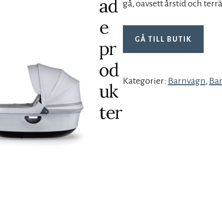
ad
gå, oavsett årstid och terr
e
GÅ TILL BUTIK
pr
od
Kategorier:
Barnvagn
,
Ba
uk
ter