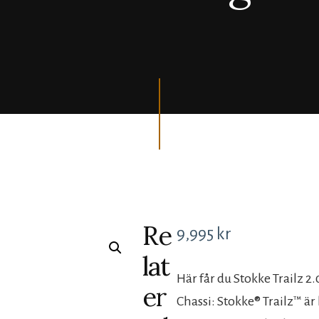
Re
9,995
kr
lat
Här får du Stokke Trailz 2.0 
er
Chassi: Stokke® Trailz™ är 