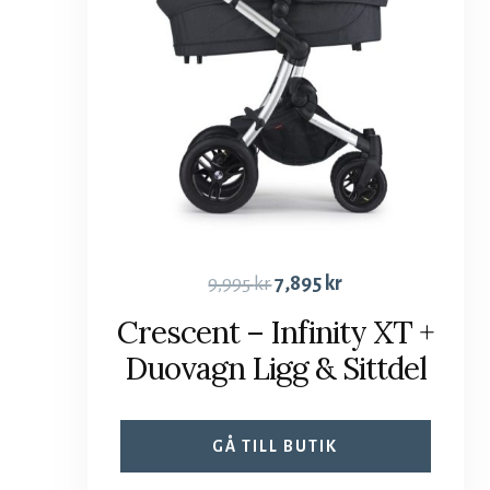
9,995
kr
7,895
kr
Crescent – Infinity XT +
Duovagn Ligg & Sittdel
GÅ TILL BUTIK