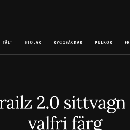
TÄLT
STOLAR
RYGGSÄCKAR
PULKOR
FR
ailz 2.0 sittvagn 
valfri färg