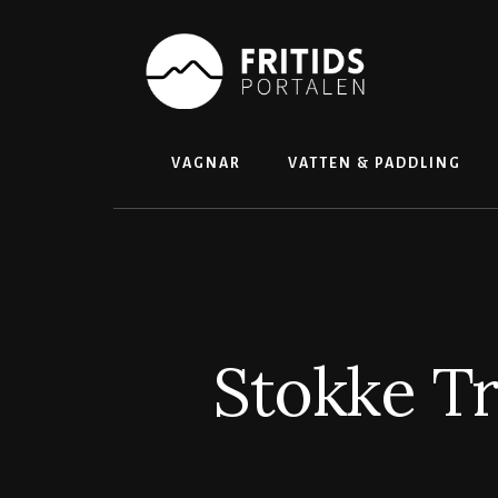
Skip
to
content
VAGNAR
VATTEN & PADDLING
Stokke Tra