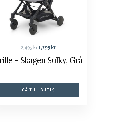
2,495
kr
1,295
kr
rille – Skagen Sulky, Grå
GÅ TILL BUTIK