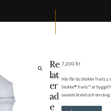
Re
7,200
kr
lat
Här får du Stokke Trailz 2.0
er
Stokke® Trailz™ är byggd fö
ad
oavsett årstid och terräng
e