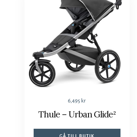
6,495
kr
Thule – Urban Glide²
GÅ TILL BUTIK