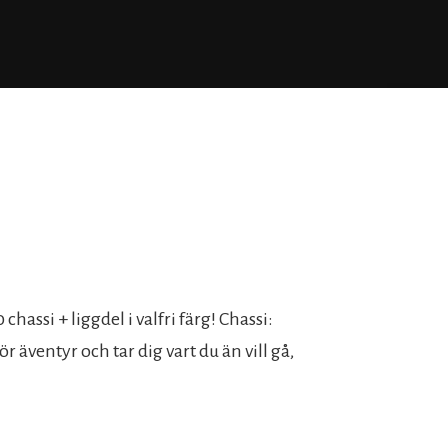
 chassi + liggdel i valfri färg! Chassi:
r äventyr och tar dig vart du än vill gå,
.