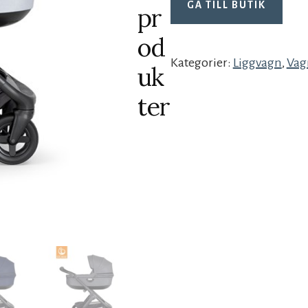
GÅ TILL BUTIK
pr
od
Kategorier:
Liggvagn
,
Vag
uk
ter