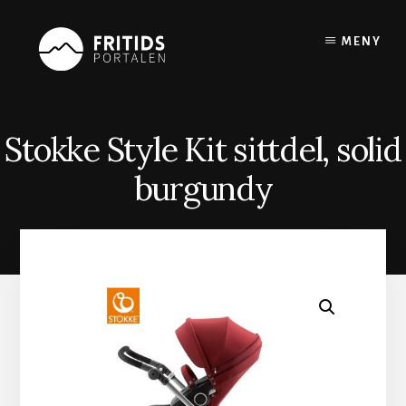
Skip
to
MENY
content
Stokke Style Kit sittdel, solid
burgundy