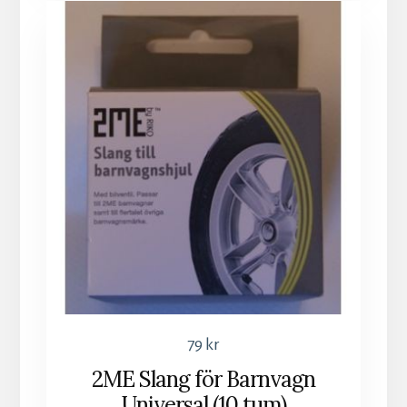
79
kr
2ME Slang för Barnvagn
Universal (10 tum)