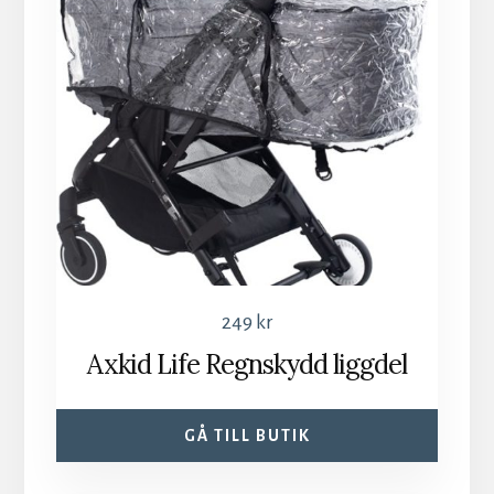
249
kr
Axkid Life Regnskydd liggdel
GÅ TILL BUTIK