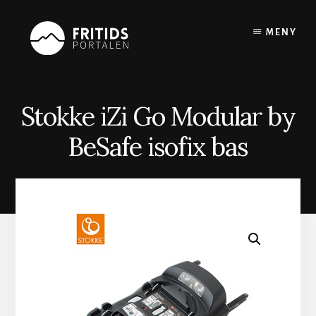
Skip
to
MENY
content
Stokke iZi Go Modular by
BeSafe isofix bas