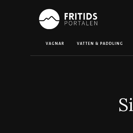
Skip
to
content
VAGNAR
VATTEN & PADDLING
S