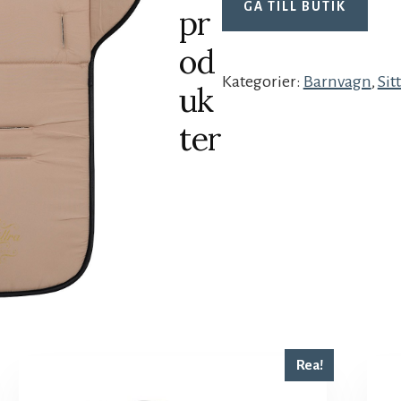
GÅ TILL BUTIK
pr
od
Kategorier:
Barnvagn
,
Sit
uk
ter
Rea!