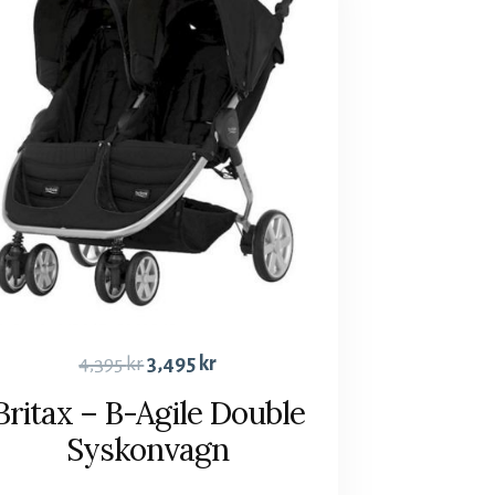
4,395
kr
3,495
kr
Britax – B-Agile Double
Syskonvagn