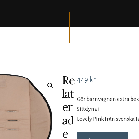
Re
449
kr
lat
Gör barnvagnen extra bekv
er
Sittdyna i
ad
Lovely Pink från svenska f
e