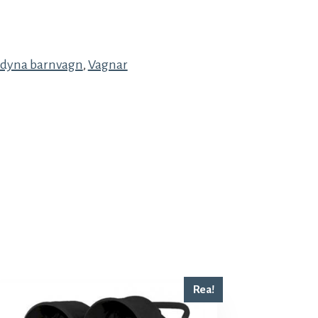
tdyna barnvagn
,
Vagnar
Rea!