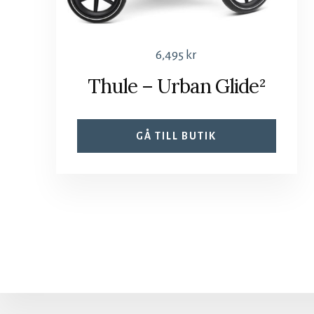
6,495
kr
Thule – Urban Glide²
GÅ TILL BUTIK