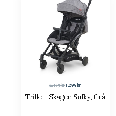
2,495
kr
1,295
kr
Trille – Skagen Sulky, Grå