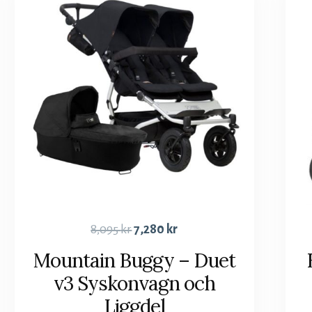
8,095
kr
7,280
kr
Mountain Buggy – Duet
v3 Syskonvagn och
Liggdel