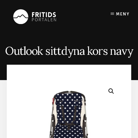
Skip
to
MENY
content
Outlook sittdyna kors navy