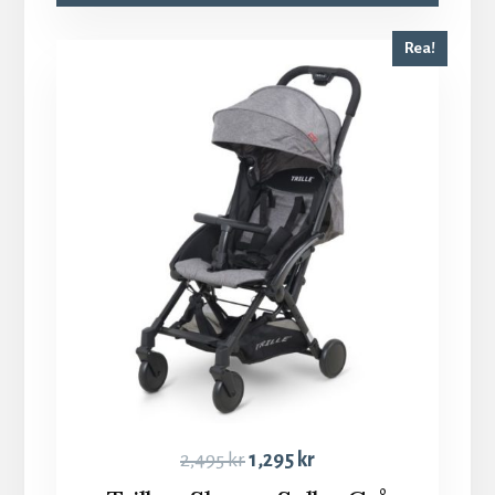
Rea!
2,495
kr
1,295
kr