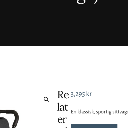
Re
3,295
kr
lat
En klassisk, sportig sittv
er