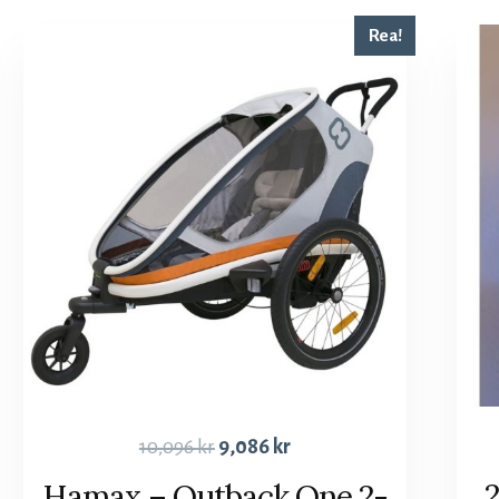
Rea!
10,096
kr
9,086
kr
Hamax – Outback One 2-