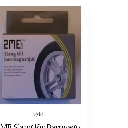
79
kr
2ME Slang för Barnvagn