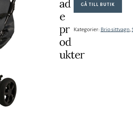
ad
GÅ TILL BUTIK
e
pr
Kategorier:
Brio sittvagn
,
od
ukter