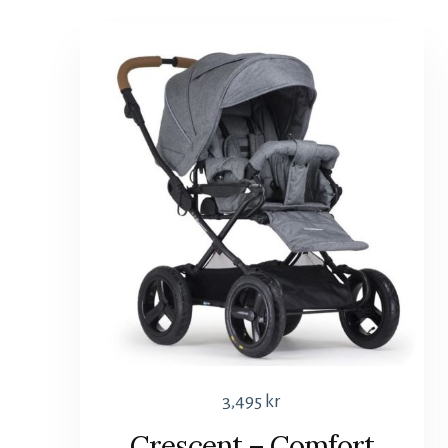
3,495
kr
Crescent – Comfort