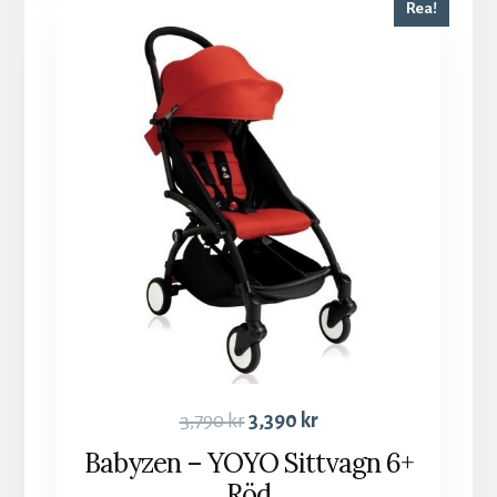
Rea!
3,790
kr
3,390
kr
Babyzen – YOYO Sittvagn 6+
Röd