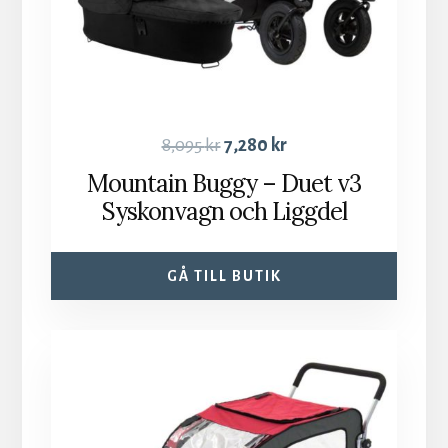
8,095
kr
7,280
kr
Mountain Buggy – Duet v3
Syskonvagn och Liggdel
GÅ TILL BUTIK