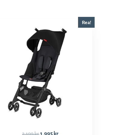
Rea!
2,199
kr
1,995
kr