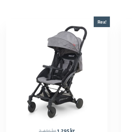
Rea!
2,495
kr
1,295
kr