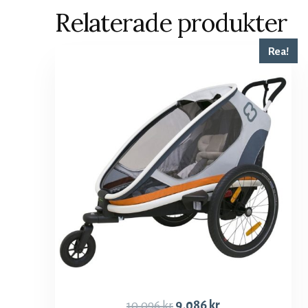
Relaterade produkter
Rea!
10,096
kr
9,086
kr