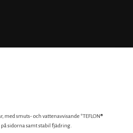
ar, med smuts- och vattenavvisande *TEFLON®
på sidorna samt stabil fjädring.