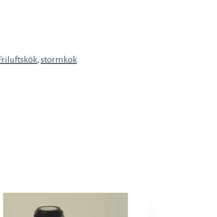
Friluftskök
,
stormkok