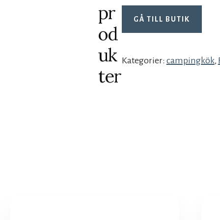
pr
GÅ TILL BUTIK
od
uk
Kategorier:
campingkök
,
ter