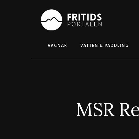
Skip
to
content
VAGNAR
VATTEN & PADDLING
MSR Rea