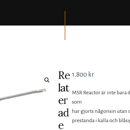
Re
1,800
kr
lat
MSR Reactor är inte bara 
er
som
ad
har gjorts någonsin utan 
prestanda i kalla och blåsi
e