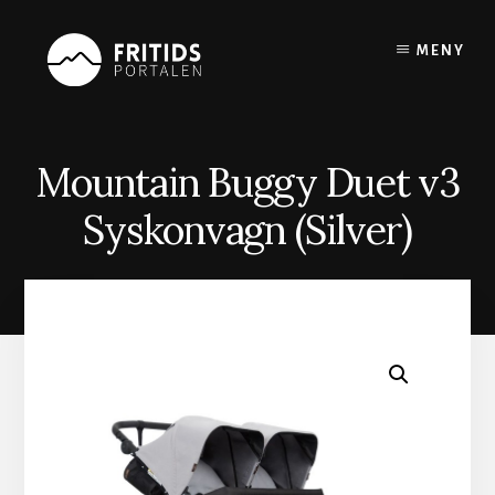
Skip
to
MENY
content
Mountain Buggy Duet v3
Syskonvagn (Silver)