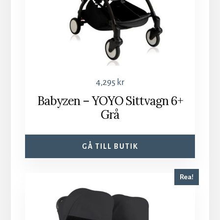
4,295
kr
Babyzen – YOYO Sittvagn 6+
Grå
GÅ TILL BUTIK
Rea!