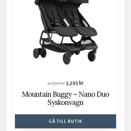
4,999
kr
3,295
kr
Mountain Buggy – Nano Duo
Syskonvagn
GÅ TILL BUTIK