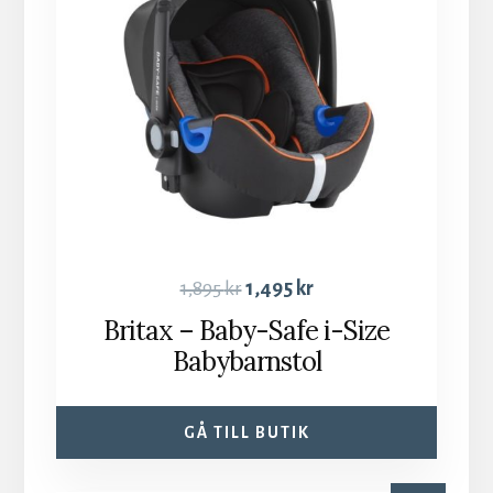
1,895
kr
1,495
kr
Britax – Baby-Safe i-Size
Babybarnstol
GÅ TILL BUTIK