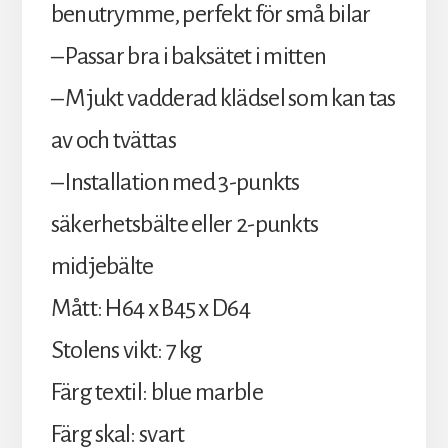
benutrymme, perfekt för små bilar
– Passar bra i baksätet i mitten
– Mjukt vadderad klädsel som kan tas
av och tvättas
– Installation med 3-punkts
säkerhetsbälte eller 2-punkts
midjebälte
Mått: H64 x B45 x D64
Stolens vikt: 7 kg
Färg textil: blue marble
Färg skal: svart