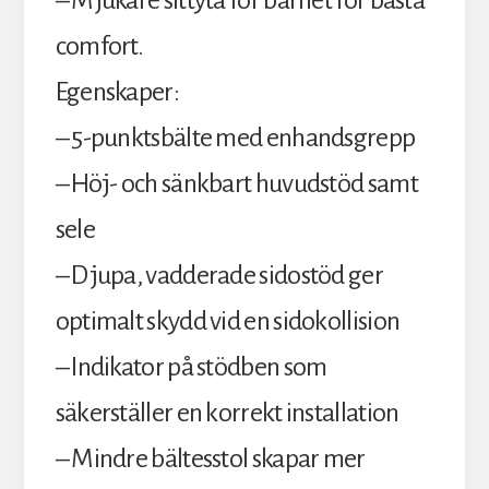
– Mjukare sittyta för barnet för bästa
comfort.
Egenskaper:
– 5-punktsbälte med enhandsgrepp
– Höj- och sänkbart huvudstöd samt
sele
– Djupa, vadderade sidostöd ger
optimalt skydd vid en sidokollision
– Indikator på stödben som
säkerställer en korrekt installation
– Mindre bältesstol skapar mer