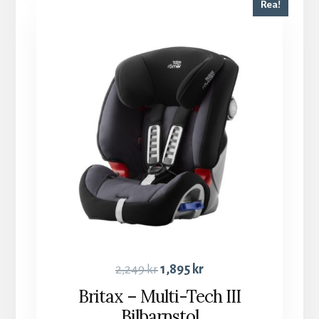
Rea!
2,249
kr
1,895
kr
Britax – Multi-Tech III
Bilbarnstol