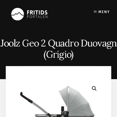
Skip
to
MENY
content
Joolz Geo 2 Quadro Duovagn
(Grigio)