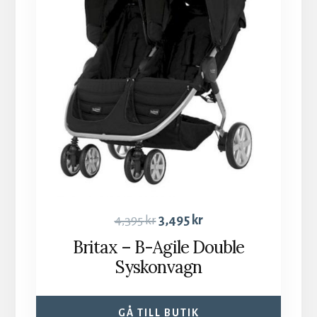
4,395
kr
3,495
kr
Britax – B-Agile Double
Syskonvagn
GÅ TILL BUTIK