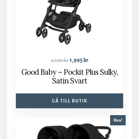
2,199
kr
1,995
kr
Good Baby – Pockit Plus Sulky,
Satin Svart
GÅ TILL BUTIK
Rea!