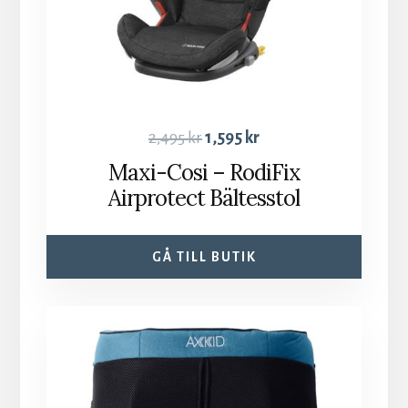
2,495
kr
1,595
kr
Maxi-Cosi – RodiFix
Airprotect Bältesstol
GÅ TILL BUTIK