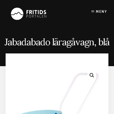
Skip
to
MENY
content
Jabadabado läragåvagn, blå